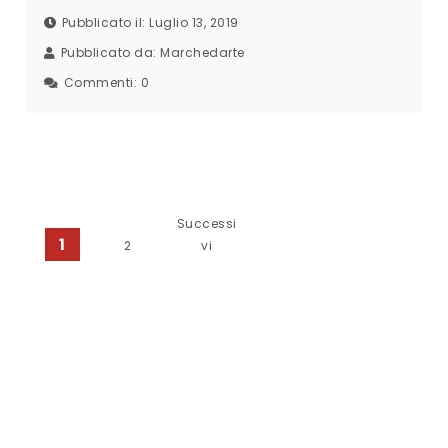
Pubblicato il: Luglio 13, 2019
Pubblicato da:
Marchedarte
Commenti:
0
Paginazione degli articoli
Successi
1
2
vi