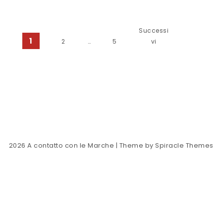
Paginazione degli articoli
Successi
1
2
…
5
vi
2026
A contatto con le Marche
| Theme by
Spiracle Themes