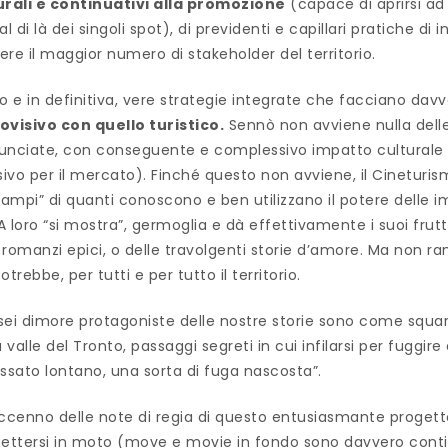
urali e continuativi alla promozione
(capace di aprirsi ad 
al di là dei singoli spot), di previdenti e capillari pratiche di 
ere il maggior numero di stakeholder del territorio.
o e in definitiva, vere strategie integrate che facciano dav
visivo con quello turistico.
Sennò non avviene nulla dell
unciate, con conseguente e complessivo impatto culturale 
vo per il mercato). Finché questo non avviene, il Cineturism
i ampi” di quanti conoscono e ben utilizzano il potere delle 
 A loro “si mostra”, germoglia e dà effettivamente i suoi fru
ri romanzi epici, o delle travolgenti storie d’amore. Ma non ra
ebbe, per tutti e per tutto il territorio.
le sei dimore protagoniste delle nostre storie sono come squa
 valle del Tronto, passaggi segreti in cui infilarsi per fuggire
ssato lontano, una sorta di fuga nascosta”.
accenno delle note di regia di questo entusiasmante proget
ettersi in moto (move e movie in fondo sono davvero contigu