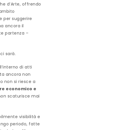
che d’Arte, offrendo
 ambito
ne per suggerire
ma ancora il
te partenza –
ci sarà.
’interno di atti
lta ancora non
o non si riesce a
tore economico e
 non scaturisce mai
lmente visibilità e
ngo periodo, fatte