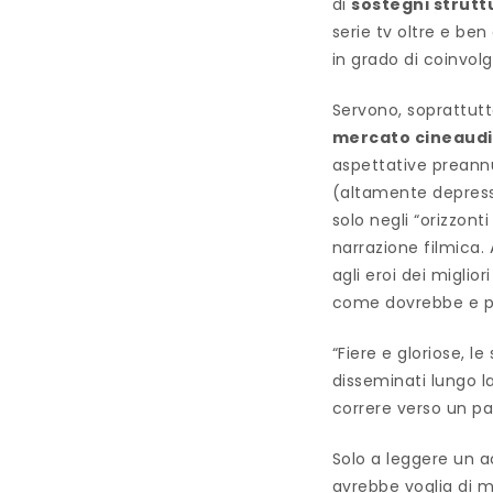
di
sostegni strutt
serie tv oltre e ben 
in grado di coinvolg
Servono, soprattutt
mercato cineaudio
aspettative preann
(altamente depressi
solo negli “orizzont
narrazione filmica.
agli eroi dei miglio
come dovrebbe e potr
“Fiere e gloriose, 
disseminati lungo la
correre verso un pa
Solo a leggere un 
avrebbe voglia di m