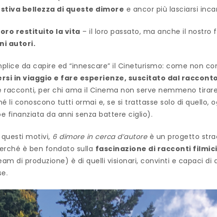
stiva bellezza di queste dimore
e ancor più lasciarsi inca
oro restituito la vita
– il loro passato, ma anche il nostro 
ni autori.
plice da capire ed “innescare” il Cineturismo: come non 
ersi in viaggio e fare esperienze, suscitato dal raccon
e racconti, per chi ama il Cinema non serve nemmeno tirare f
ché li conoscono tutti ormai e, se si trattasse solo di quello, o
be finanziata da anni senza battere ciglio).
 questi motivi,
6 dimore in cerca d’autore
è un progetto str
perché è ben fondato sulla
fascinazione di racconti filmic
eam di produzione) è di quelli visionari, convinti e capaci di a
se.