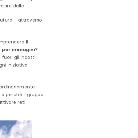
ntare dalle
futuro – attraverso
comprendere
il
to per immagini?
uori gli indotti
gni iniziativa
aordinariamente
i
e perché il gruppo
ttivare reti