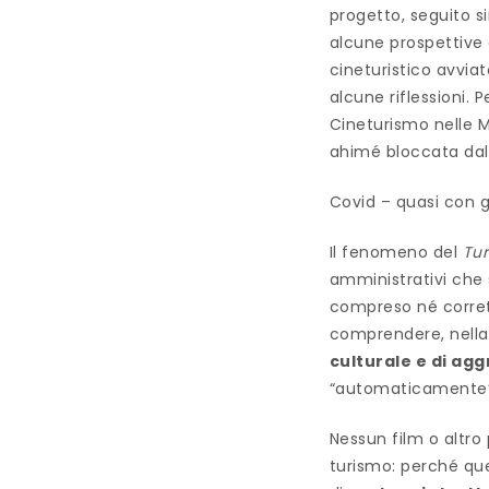
progetto, seguito si
alcune prospettive 
cineturistico avvia
alcune riflessioni. 
Cineturismo nelle 
ahimé bloccata dal
Covid – quasi con gl
Il fenomeno del
Tur
amministrativi che 
compreso né corrett
comprendere, nella 
culturale e di ag
“automaticamente”
Nessun film o altro
turismo: perché q