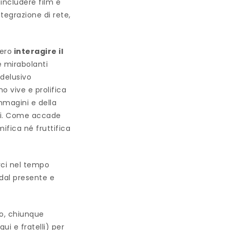
includere film e
integrazione di rete,
vero
interagire il
e mirabolanti
delusivo
o vive e prolifica
immagini e della
tti. Come accade
mifica né fruttifica
rci nel tempo
 dal presente e
to, chiunque
i e fratelli) per