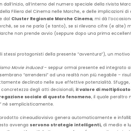
n dall’inizio, all’interno del numero speciale della rivista Mar
della Filiera del Cinema nelle Marche, e delle implicazioni di
te dal
Cluster Regionale Marche Cinema
, mi dà l’occasio
Perché, se se ne parla (e tanto), se si rilevano cifre (e alte) 
Marche non prende avvio (seppure dopo una prima eccellen
i stessi protagonisti della presente “avventura”), un motivo 
ismo Movie induced
– seppur ormai presente ed integrato all
sembrano “arrendersi” ad una realtà non più negabile – risu
amente declinato nelle sue effettive potenzialità. Sfugge, 
concretezza degli atti decisionali,
il valore di moltiplica
gregazione sociale di questo fenomeno
, il quale peraltro
 né semplicisticamente.
 prodotto cineaudiovisivo genera automaticamente e infallibi
uesto avvenga
servono strategie intelligenti,
di medio e lu