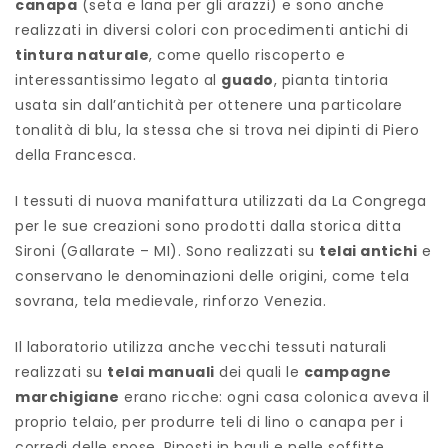
canapa
(seta e lana per gli arazzi) e sono anche
realizzati in diversi colori con procedimenti antichi di
tintura naturale
, come quello riscoperto e
interessantissimo legato al
guado
, pianta tintoria
usata sin dall’antichità per ottenere una particolare
tonalità di blu, la stessa che si trova nei dipinti di Piero
della Francesca.
I tessuti di nuova manifattura utilizzati da La Congrega
per le sue creazioni sono prodotti dalla storica ditta
Sironi (Gallarate – MI). Sono realizzati su
telai antichi
e
conservano le denominazioni delle origini, come tela
sovrana, tela medievale, rinforzo Venezia.
Il laboratorio utilizza anche vecchi tessuti naturali
realizzati su
telai manuali
dei quali le
campagne
marchigiane
erano ricche: ogni casa colonica aveva il
proprio telaio, per produrre teli di lino o canapa per i
corredi delle spose. Riposti in bauli e nelle soffitte,